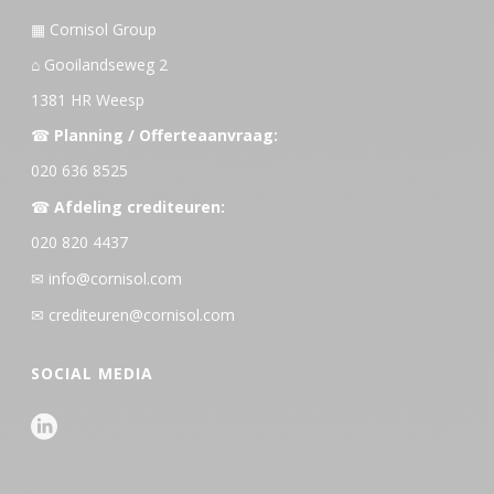
▦ Cornisol Group
⌂ Gooilandseweg 2
1381 HR Weesp
☎
Planning / Offerteaanvraag:
020 636 8525
☎
Afdeling crediteuren:
020 820 4437
✉
info@cornisol.com
✉
crediteuren@cornisol.com
SOCIAL MEDIA