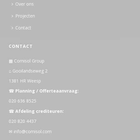
Over ons
Projecten
Contact
CONTACT
▦ Cornisol Group
⌂ Gooilandseweg 2
1381 HR Weesp
☎
Planning / Offerteaanvraag:
020 636 8525
☎
Afdeling crediteuren:
020 820 4437
✉
info@cornisol.com