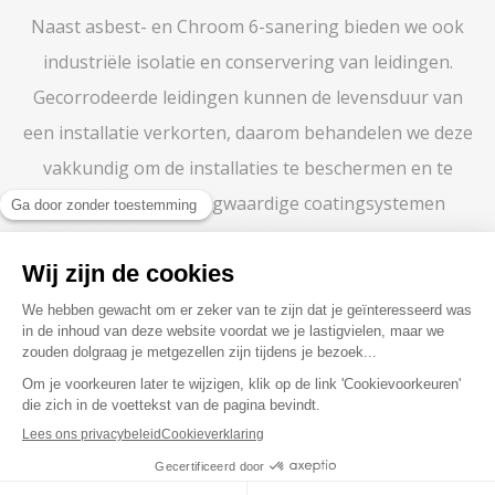
Naast asbest- en Chroom 6-sanering bieden we ook
industriële isolatie en conservering van leidingen.
Gecorrodeerde leidingen kunnen de levensduur van
een installatie verkorten, daarom behandelen we deze
vakkundig om de installaties te beschermen en te
verlengen. Met hoogwaardige coatingsystemen
voorkomen we corrosie en behouden we de prestaties
van uw installaties. Voor leidingen conserveren,
asbestsanering of veilige chroom zes sanering bent u
bij Cornisol aan het juiste adres.
BETROUWBARE, SNELLE EN
VEILIGE ASBESTSANERING