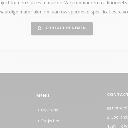
oject tot een succes te maken. We combineren traditionee
aardige materialen om aan uw specifieke specificaties te vo
CONTACT OPNEMEN
CONTAC
MENU
▦ Cornisol
Over ons
⌂ Gooilan
Projecten
1381 HR W