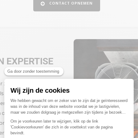
CONTACT OPNEMEN
N EXPERTISE
zijn wij gespecialiseerd in
 koelinstallaties. Sinds
rd in onze dienstverlening.
in onze branche. Daarom zijn
n onze processen op het
certificeringen onderstrepen